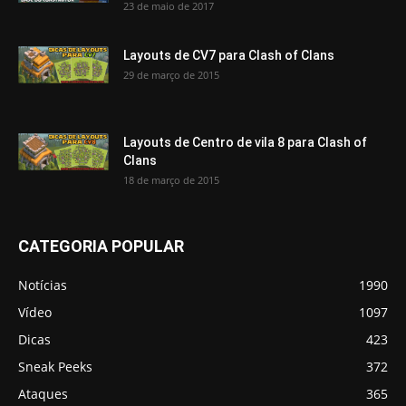
23 de maio de 2017
Layouts de CV7 para Clash of Clans
29 de março de 2015
Layouts de Centro de vila 8 para Clash of
Clans
18 de março de 2015
CATEGORIA POPULAR
Notícias
1990
Vídeo
1097
Dicas
423
Sneak Peeks
372
Ataques
365