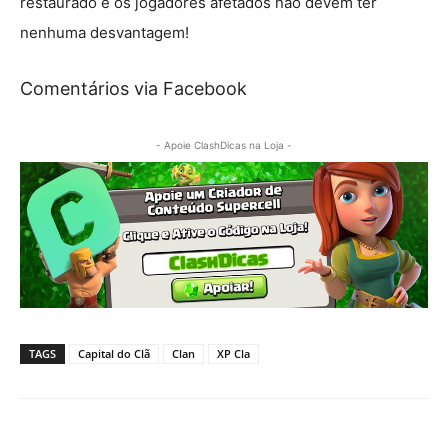
restaurado e os jogadores afetados não devem ter
nenhuma desvantagem!
Comentários via Facebook
- Apoie ClashDicas na Loja -
TAGS
Capital do Clã
Clan
XP Cla