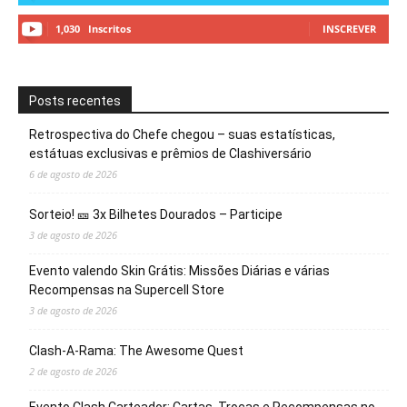
1,030
Inscritos
INSCREVER
Posts recentes
Retrospectiva do Chefe chegou – suas estatísticas,
estátuas exclusivas e prêmios de Clashiversário
6 de agosto de 2026
Sorteio! 🎫 3x Bilhetes Dourados – Participe
3 de agosto de 2026
Evento valendo Skin Grátis: Missões Diárias e várias
Recompensas na Supercell Store
3 de agosto de 2026
Clash-A-Rama: The Awesome Quest
2 de agosto de 2026
Evento Clash Carteador: Cartas, Trocas e Recompensas no