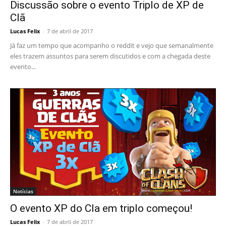
Discussão sobre o evento Triplo de XP de
Clã
Lucas Felix
-
7 de abril de 2017
Já faz um tempo que acompanho o reddit e vejo que semanalmente
eles trazem assuntos para serem discutidos e com a chegada deste
evento...
Notícias
O evento XP do Cla em triplo começou!
Lucas Felix
-
7 de abril de 2017