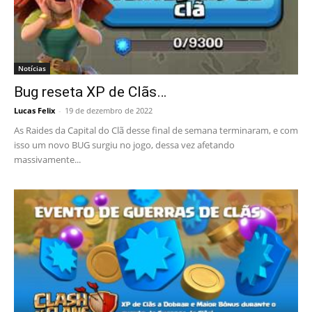
Notícias
Bug reseta XP de Clãs…
Lucas Felix
-
19 de dezembro de 2022
As Raides da Capital do Clã desse final de semana terminaram, e com
isso um novo BUG surgiu no jogo, dessa vez afetando
massivamente...