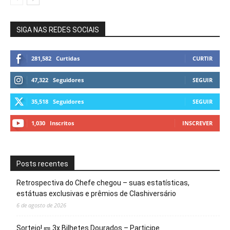
SIGA NAS REDES SOCIAIS
281,582
Curtidas
CURTIR
47,322
Seguidores
SEGUIR
35,518
Seguidores
SEGUIR
1,030
Inscritos
INSCREVER
Posts recentes
Retrospectiva do Chefe chegou – suas estatísticas,
estátuas exclusivas e prêmios de Clashiversário
6 de agosto de 2026
Sorteio! 🎫 3x Bilhetes Dourados – Participe