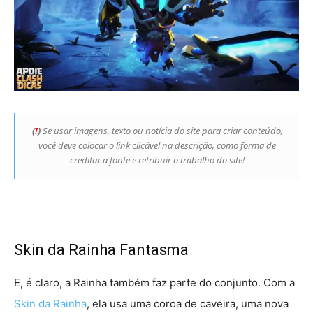
(
!
)
Se usar imagens, texto ou notícia do site para criar conteúdo,
você deve colocar o link clicável na descrição, como forma de
creditar a fonte e retribuir o trabalho do site!
Skin da Rainha Fantasma
E, é claro, a Rainha também faz parte do conjunto. Com a
Skin da Rainha
, ela usa uma coroa de caveira, uma nova