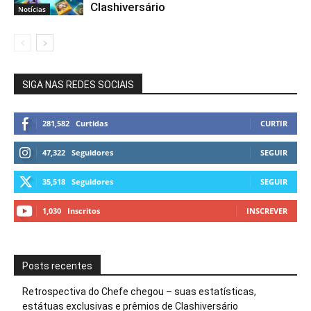
Clashiversário
Notícias
SIGA NAS REDES SOCIAIS
281,582
Curtidas
CURTIR
47,322
Seguidores
SEGUIR
35,518
Seguidores
SEGUIR
1,030
Inscritos
INSCREVER
Posts recentes
Retrospectiva do Chefe chegou – suas estatísticas,
estátuas exclusivas e prêmios de Clashiversário