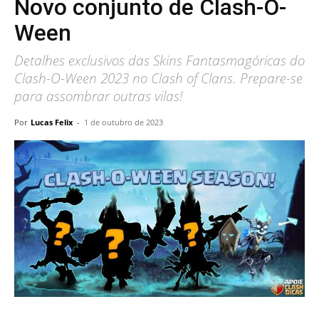
Novo conjunto de Clash-O-
Ween
Detalhes exclusivos das Skins Fantasmagóricas do
Clash-O-Ween 2023 no Clash of Clans. Prepare-se
para assombrar outras vilas!
Por
Lucas Felix
-
1 de outubro de 2023