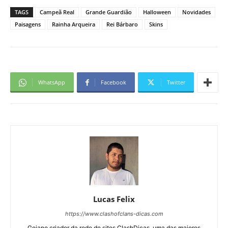
TAGS
Campeã Real
Grande Guardião
Halloween
Novidades
Paisagens
Rainha Arqueira
Rei Bárbaro
Skins
WhatsApp
Facebook
Twitter
Lucas Felix
https://www.clashofclans-dicas.com
Goiano criador da rede de sites ClashDicas, uma das maiores