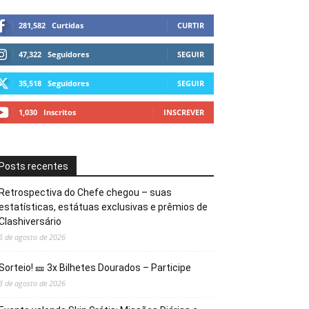
281,582
Curtidas
CURTIR
47,322
Seguidores
SEGUIR
35,518
Seguidores
SEGUIR
1,030
Inscritos
INSCREVER
Posts recentes
Retrospectiva do Chefe chegou – suas
estatísticas, estátuas exclusivas e prêmios de
Clashiversário
6 de agosto de 2026
Sorteio! 🎫 3x Bilhetes Dourados – Participe
3 de agosto de 2026