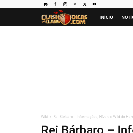
Clash
INÍCIO
NOTÍ
of
Clans
Dicas
Wiki
Rei Bárbaro – Informações, Níveis e Wiki do Her
Rei Bárbaro – In