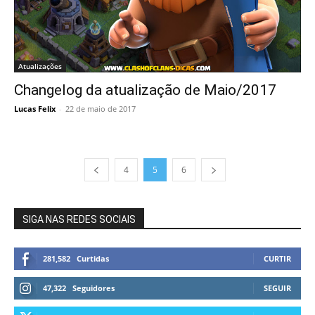
Atualizações
Changelog da atualização de Maio/2017
Lucas Felix
-
22 de maio de 2017
4
5
6
SIGA NAS REDES SOCIAIS
281,582
Curtidas
CURTIR
47,322
Seguidores
SEGUIR