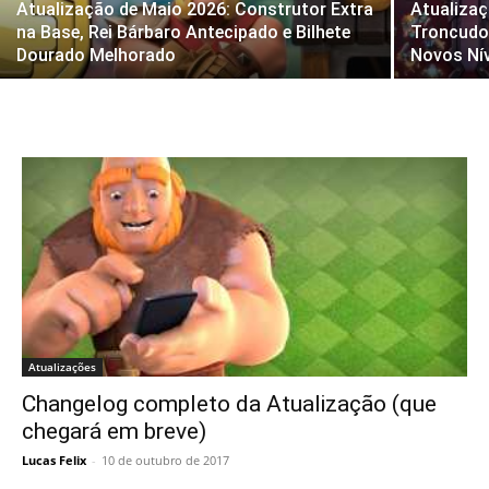
Atualização de Maio 2026: Construtor Extra
Atualizaç
na Base, Rei Bárbaro Antecipado e Bilhete
Troncudo,
Dourado Melhorado
Novos Nív
Atualizações
Changelog completo da Atualização (que
chegará em breve)
Lucas Felix
-
10 de outubro de 2017