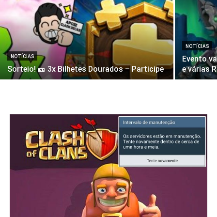
NOTÍCIAS
NOTÍCIAS
Evento va
Sorteio! 🎫 3x Bilhetes Dourados – Participe
e várias 