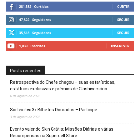
281,582
Curtidas
CURTIR
47,322
Seguidores
SEGUIR
35,518
Seguidores
SEGUIR
1,030
Inscritos
INSCREVER
Posts recentes
Retrospectiva do Chefe chegou – suas estatísticas,
estátuas exclusivas e prêmios de Clashiversário
6 de agosto de 2026
Sorteio! 🎫 3x Bilhetes Dourados – Participe
3 de agosto de 2026
Evento valendo Skin Grátis: Missões Diárias e várias
Recompensas na Supercell Store