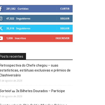
281,582
Curtidas
CURTIR
47,322
Seguidores
SEGUIR
35,518
Seguidores
SEGUIR
1,030
Inscritos
INSCREVER
Posts recentes
Retrospectiva do Chefe chegou – suas
estatísticas, estátuas exclusivas e prêmios de
Clashiversário
6 de agosto de 2026
Sorteio! 🎫 3x Bilhetes Dourados – Participe
3 de agosto de 2026