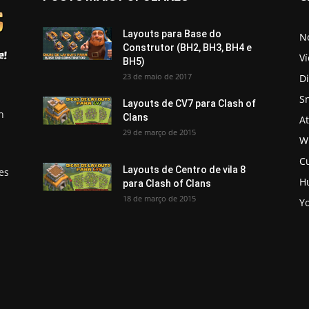
Layouts para Base do
No
Construtor (BH2, BH3, BH4 e
V
BH5)
23 de maio de 2017
D
S
Layouts de CV7 para Clash of
h
Clans
A
29 de março de 2015
Wi
C
Layouts de Centro de vila 8
es
H
para Clash of Clans
18 de março de 2015
Y