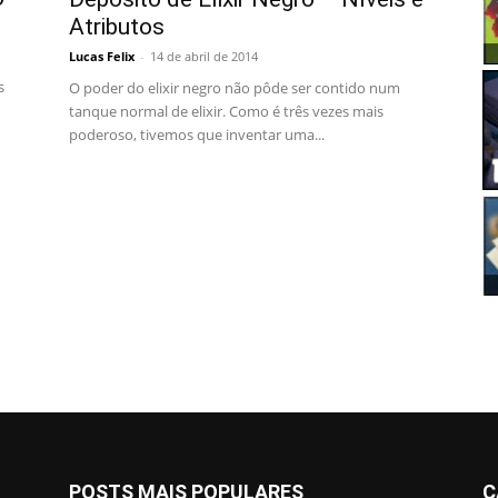
Atributos
Lucas Felix
-
14 de abril de 2014
s
O poder do elixir negro não pôde ser contido num
tanque normal de elixir. Como é três vezes mais
poderoso, tivemos que inventar uma...
POSTS MAIS POPULARES
C