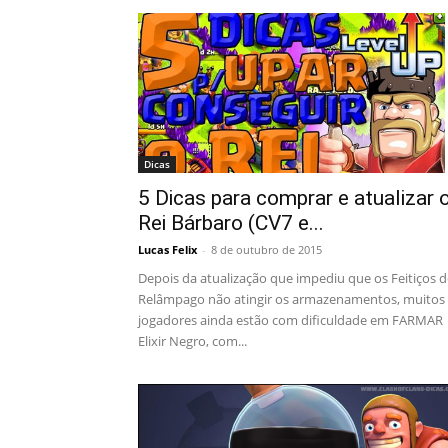
Dicas
5 Dicas para comprar e atualizar 
Rei Bárbaro (CV7 e...
Lucas Felix
-
8 de outubro de 2015
Depois da atualização que impediu que os Feitiços d
Relâmpago não atingir os armazenamentos, muitos
jogadores ainda estão com dificuldade em FARMAR
Elixir Negro, com...