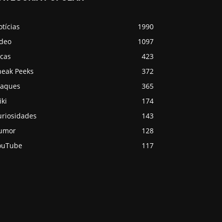
tícias
1990
ídeo
1097
icas
423
neak Peeks
372
taques
365
ki
174
uriosidades
143
umor
128
ouTube
117