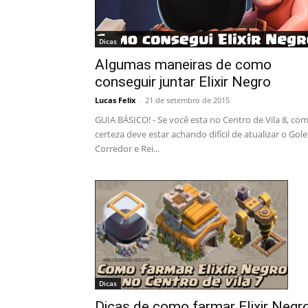
Dicas
Algumas maneiras de como
conseguir juntar Elixir Negro
Lucas Felix
-
21 de setembro de 2015
GUIA BÁSICO! - Se você esta no Centro de Vila 8, co
certeza deve estar achando difícil de atualizar o Gol
Corredor e Rei...
Dicas
Dicas de como farmar Elixir Negr