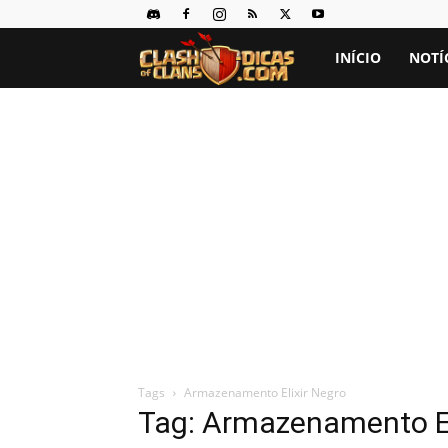
Clash
INÍCIO
NOTÍ
of
Clans
Dicas
Tags
Armazenamento Elixir Negro
Tag: Armazenamento El