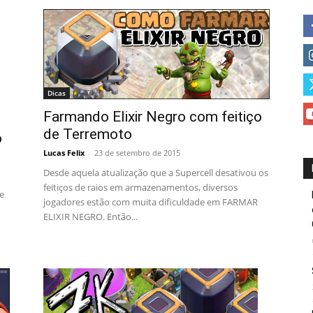
Dicas
Farmando Elixir Negro com feitiço
de Terremoto
o
Lucas Felix
-
23 de setembro de 2015
Desde aquela atualização que a Supercell desativou os
feitiços de raios em armazenamentos, diversos
e
jogadores estão com muita dificuldade em FARMAR
ELIXIR NEGRO. Então...