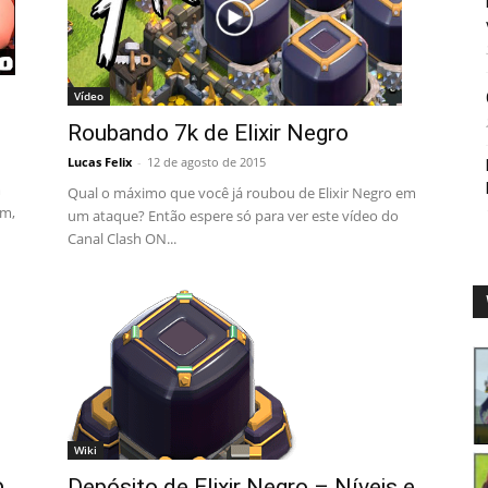
Vídeo
Roubando 7k de Elixir Negro
Lucas Felix
-
12 de agosto de 2015
m
Qual o máximo que você já roubou de Elixir Negro em
em,
um ataque? Então espere só para ver este vídeo do
Canal Clash ON...
Wiki
o
Depósito de Elixir Negro – Níveis e