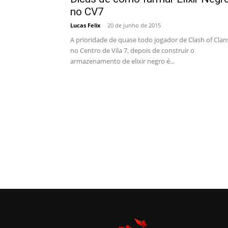
no CV7
Lucas Felix
-
20 de junho de 2015
A prioridade de quase todo jogador de Clash of Clan
no Centro de Vila 7, depois de construir o
armazenamento de elixir negro é...