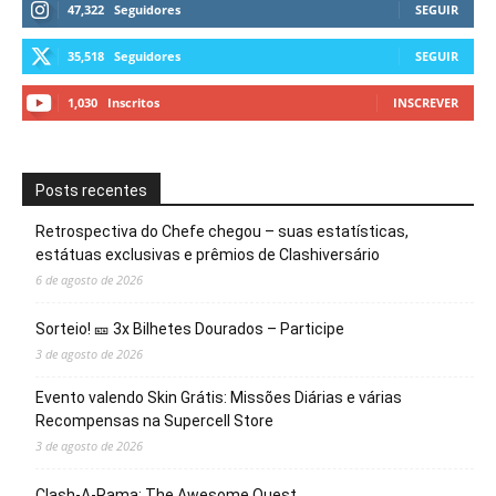
47,322
Seguidores
SEGUIR
35,518
Seguidores
SEGUIR
1,030
Inscritos
INSCREVER
Posts recentes
Retrospectiva do Chefe chegou – suas estatísticas,
estátuas exclusivas e prêmios de Clashiversário
6 de agosto de 2026
Sorteio! 🎫 3x Bilhetes Dourados – Participe
3 de agosto de 2026
Evento valendo Skin Grátis: Missões Diárias e várias
Recompensas na Supercell Store
3 de agosto de 2026
Clash-A-Rama: The Awesome Quest