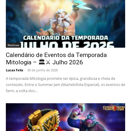
Notícias
Calendário de Eventos da Temporada
Mitologia – 🏛️⚔️ Julho 2026
Lucas Felix
-
30 de junho de 2026
A temporada Mitologia promete ser épica, grandiosa e cheia de
conteúdo. Entre o Summer Jam (Martelofolia Especial), os eventos de
farm, a volta dos...