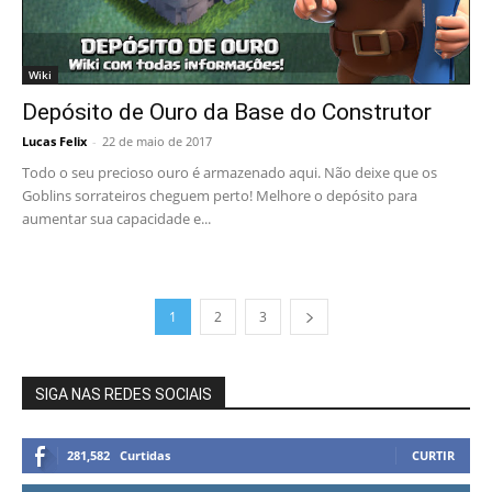
Wiki
Depósito de Ouro da Base do Construtor
Lucas Felix
-
22 de maio de 2017
Todo o seu precioso ouro é armazenado aqui. Não deixe que os
Goblins sorrateiros cheguem perto! Melhore o depósito para
aumentar sua capacidade e...
1
2
3
SIGA NAS REDES SOCIAIS
281,582
Curtidas
CURTIR