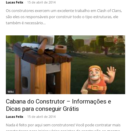
Lucas Felix
-
15 de abril de 2014
Os construtores exercem um excelente trabalho em Clash of Clans,
são eles os responsáveis por construir todo o tipo estruturas, ele
também é necessário...
Wiki
Cabana do Construtor – Informações e
Dicas para conseguir Grátis
Lucas Felix
-
15 de abril de 2014
Nada é feito por aqui sem construtores! Você pode contratar mais