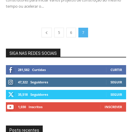
construtores para iniciar vários projetos de construção ao mesmo
tempo ou acelerar o...
5
6
7
SIGA NAS REDES SOCIAIS
281,582
Curtidas
CURTIR
47,322
Seguidores
SEGUIR
35,518
Seguidores
SEGUIR
1,030
Inscritos
INSCREVER
Posts recentes