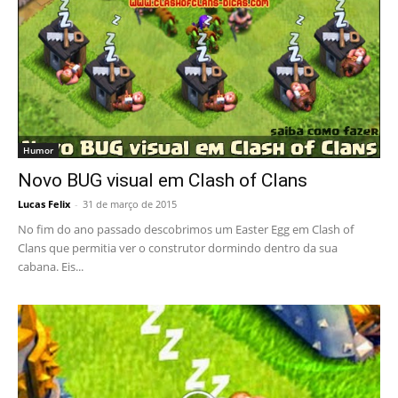
Humor
Novo BUG visual em Clash of Clans
Lucas Felix
-
31 de março de 2015
No fim do ano passado descobrimos um Easter Egg em Clash of
Clans que permitia ver o construtor dormindo dentro da sua
cabana. Eis...