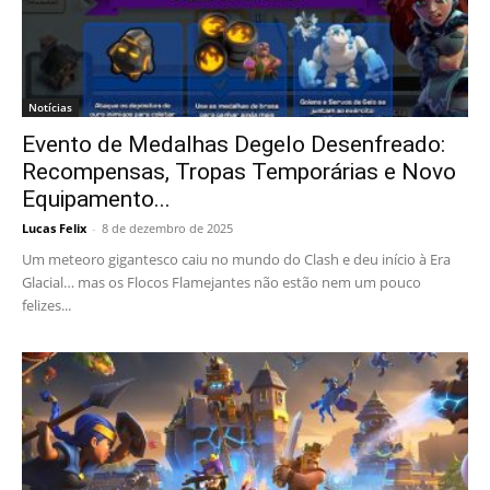
Notícias
Evento de Medalhas Degelo Desenfreado:
Recompensas, Tropas Temporárias e Novo
Equipamento...
Lucas Felix
-
8 de dezembro de 2025
Um meteoro gigantesco caiu no mundo do Clash e deu início à Era
Glacial… mas os Flocos Flamejantes não estão nem um pouco
felizes...