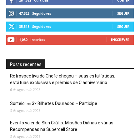
281,582
Curtidas
CURTIR
47,322
Seguidores
SEGUIR
35,518
Seguidores
SEGUIR
1,030
Inscritos
INSCREVER
Posts recentes
Retrospectiva do Chefe chegou – suas estatísticas,
estátuas exclusivas e prêmios de Clashiversário
6 de agosto de 2026
Sorteio! 🎫 3x Bilhetes Dourados – Participe
3 de agosto de 2026
Evento valendo Skin Grátis: Missões Diárias e várias
Recompensas na Supercell Store
3 de agosto de 2026