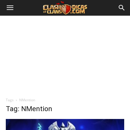
Tags
NMention
Tag: NMention