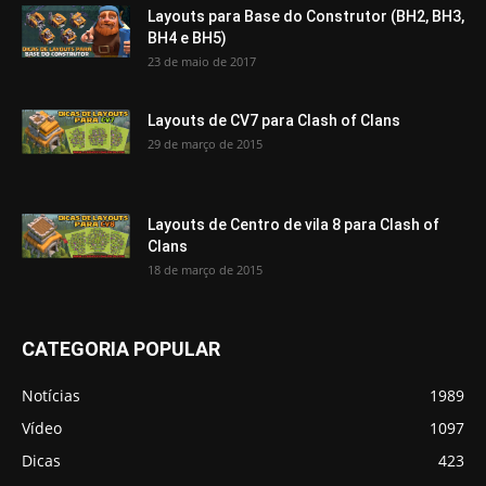
Layouts para Base do Construtor (BH2, BH3,
BH4 e BH5)
23 de maio de 2017
Layouts de CV7 para Clash of Clans
29 de março de 2015
Layouts de Centro de vila 8 para Clash of
Clans
18 de março de 2015
CATEGORIA POPULAR
Notícias
1989
Vídeo
1097
Dicas
423