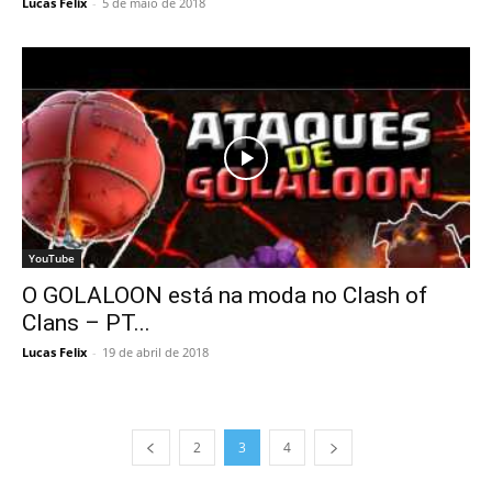
Lucas Felix
-
5 de maio de 2018
YouTube
O GOLALOON está na moda no Clash of
Clans – PT...
Lucas Felix
-
19 de abril de 2018
2
3
4