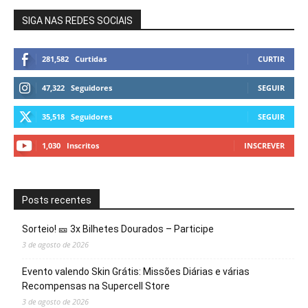
SIGA NAS REDES SOCIAIS
281,582
Curtidas
CURTIR
47,322
Seguidores
SEGUIR
35,518
Seguidores
SEGUIR
1,030
Inscritos
INSCREVER
Posts recentes
Sorteio! 🎫 3x Bilhetes Dourados – Participe
3 de agosto de 2026
Evento valendo Skin Grátis: Missões Diárias e várias
Recompensas na Supercell Store
3 de agosto de 2026