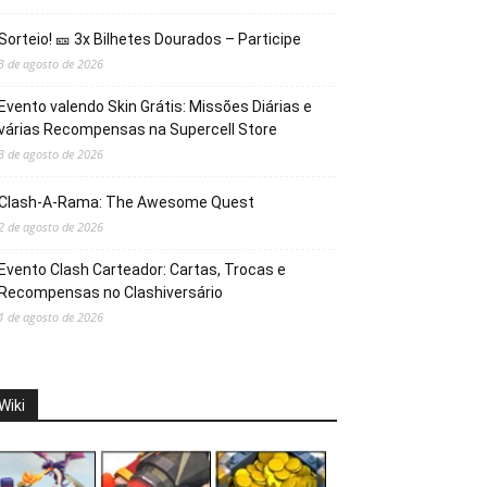
Sorteio! 🎫 3x Bilhetes Dourados – Participe
3 de agosto de 2026
Evento valendo Skin Grátis: Missões Diárias e
várias Recompensas na Supercell Store
3 de agosto de 2026
Clash-A-Rama: The Awesome Quest
2 de agosto de 2026
Evento Clash Carteador: Cartas, Trocas e
Recompensas no Clashiversário
1 de agosto de 2026
Wiki