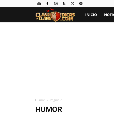
Clash
INÍCIO
NOTÍ
of
Clans
Dicas
Humor
Página 2
HUMOR