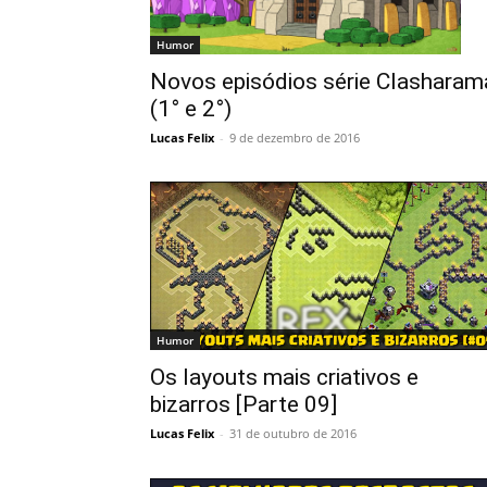
Humor
Novos episódios série Clasharam
(1° e 2°)
Lucas Felix
-
9 de dezembro de 2016
Humor
Os layouts mais criativos e
bizarros [Parte 09]
Lucas Felix
-
31 de outubro de 2016