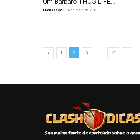
Um Bárbaro THUG LIFE…
Lucas Felix
-
14 de maio de 2016
...
1
2
3
13