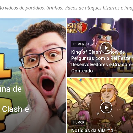
o vídeos de paródias, tirinhas, vídeos de ataques bizarros e im
HUMOR
King of Clash – Show de
Perguntas com o Rei Festeir
Desenvolvedores e Criadore
Conteúdo
una de
 Clash e
HUMOR
Notícias da Vila #4