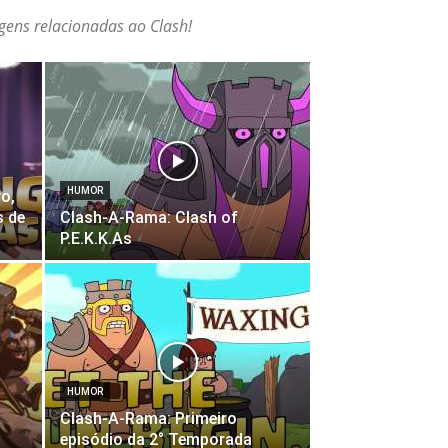
agens relacionadas ao Clash!
HUMOR
o,
s de
Clash-A-Rama: Clash of
P.E.K.K.As
HUMOR
Clash-A-Rama: Primeiro
episódio da 2° Temporada