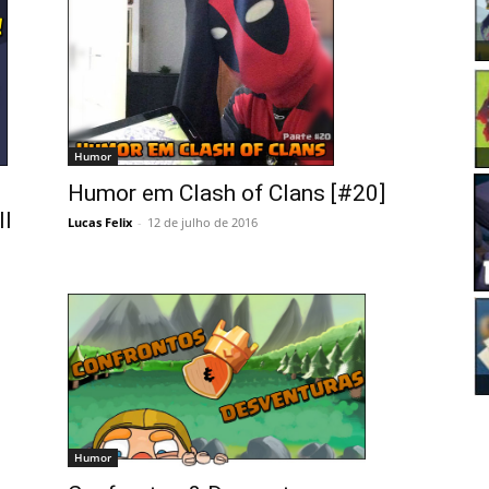
Humor
Humor em Clash of Clans [#20]
ll
Lucas Felix
-
12 de julho de 2016
Humor