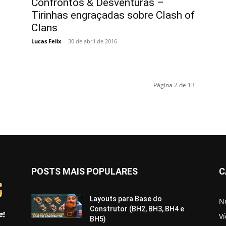
Confrontos & Desventuras –
Tirinhas engraçadas sobre Clash of
Clans
Lucas Felix
-
30 de abril de 2016
Página 2 de 13
POSTS MAIS POPULARES
C
Layouts para Base do
No
Construtor (BH2, BH3, BH4 e
V
BH5)