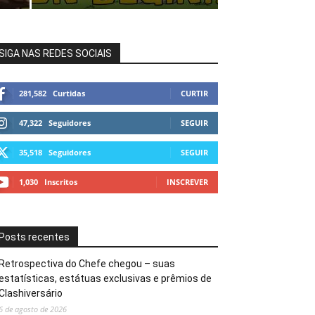
SIGA NAS REDES SOCIAIS
281,582
Curtidas
CURTIR
47,322
Seguidores
SEGUIR
35,518
Seguidores
SEGUIR
1,030
Inscritos
INSCREVER
Posts recentes
Retrospectiva do Chefe chegou – suas
estatísticas, estátuas exclusivas e prêmios de
Clashiversário
6 de agosto de 2026