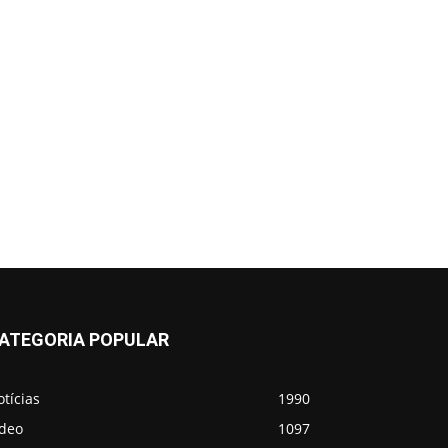
ATEGORIA POPULAR
tícias
1990
ídeo
1097