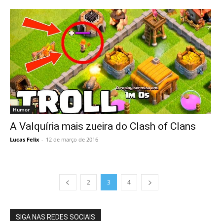
Humor
A Valquíria mais zueira do Clash of Clans
Lucas Felix
-
12 de março de 2016
2
3
4
SIGA NAS REDES SOCIAIS