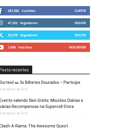
281,582
Curtidas
CURTIR
47,322
Seguidores
SEGUIR
35,518
Seguidores
SEGUIR
1,030
Inscritos
INSCREVER
Posts recentes
Sorteio! 🎫 3x Bilhetes Dourados – Participe
3 de agosto de 2026
Evento valendo Skin Grátis: Missões Diárias e
várias Recompensas na Supercell Store
3 de agosto de 2026
Clash-A-Rama: The Awesome Quest