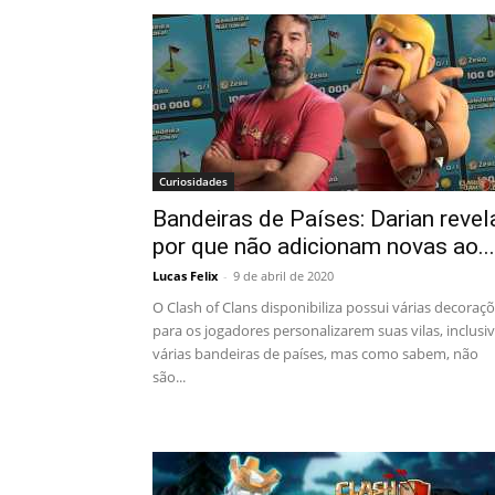
Curiosidades
Bandeiras de Países: Darian revel
por que não adicionam novas ao...
Lucas Felix
-
9 de abril de 2020
O Clash of Clans disponibiliza possui várias decoraç
para os jogadores personalizarem suas vilas, inclusi
várias bandeiras de países, mas como sabem, não
são...