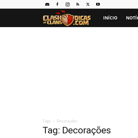
Clash
INÍCIO
NOTÍ
of
Clans
Dicas
Tags
Decorações
Tag: Decorações