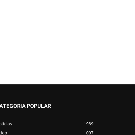
ATEGORIA POPULAR
tícias
1989
ídeo
1097