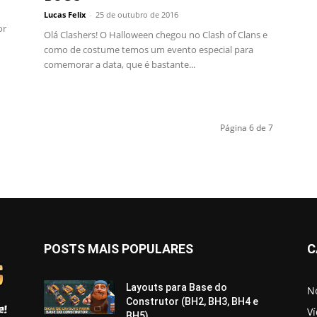
Lucas Felix
-
25 de outubro de 2016
or
Olá Clashers! O Halloween chegou no Clash of Clans e
como de costume temos um evento especial para
comemorar a data, que é bastante...
Página 6 de 7
POSTS MAIS POPULARES
C
Layouts para Base do
No
Construtor (BH2, BH3, BH4 e
V
BH5)