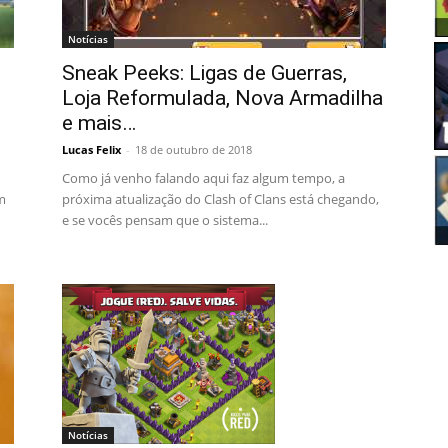
Notícias
Sneak Peeks: Ligas de Guerras,
Loja Reformulada, Nova Armadilha
e mais…
Lucas Felix
-
18 de outubro de 2018
Como já venho falando aqui faz algum tempo, a
m
próxima atualização do Clash of Clans está chegando,
e se vocês pensam que o sistema...
Notícias