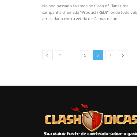
No ano passado tivemos no Clash of Clans uma
campanha chamada "Product (RED)", onde todo val
arrecadado com a venda de Gemas de um...
...
1
5
6
7