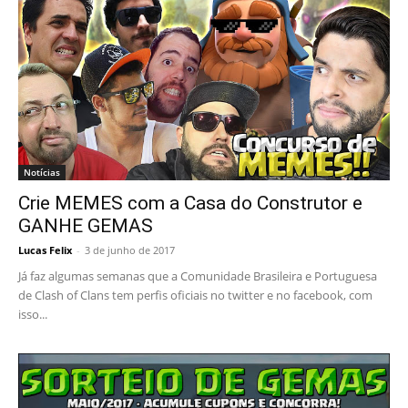
Notícias
Crie MEMES com a Casa do Construtor e
GANHE GEMAS
Lucas Felix
-
3 de junho de 2017
Já faz algumas semanas que a Comunidade Brasileira e Portuguesa
de Clash of Clans tem perfis oficiais no twitter e no facebook, com
isso...