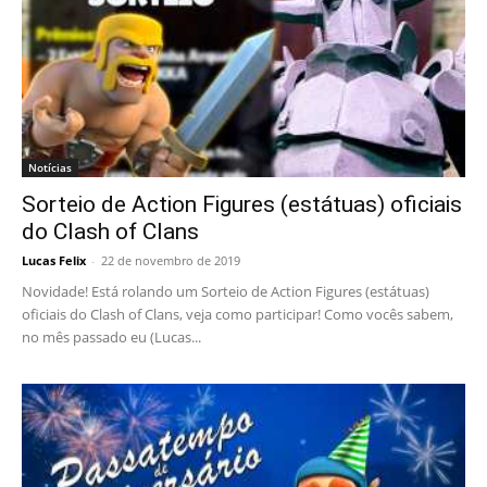
Notícias
Sorteio de Action Figures (estátuas) oficiais
do Clash of Clans
Lucas Felix
-
22 de novembro de 2019
Novidade! Está rolando um Sorteio de Action Figures (estátuas)
oficiais do Clash of Clans, veja como participar! Como vocês sabem,
no mês passado eu (Lucas...