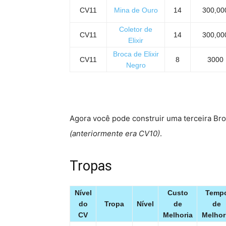
CV11
Mina de Ouro
14
300,00
Coletor de
CV11
14
300,00
Elixir
Broca de Elixir
CV11
8
3000
Negro
Agora você pode construir uma terceira Broc
(anteriormente era CV10)
.
Tropas
Nível
Custo
Temp
do
Tropa
Nível
de
de
CV
Melhoria
Melhor