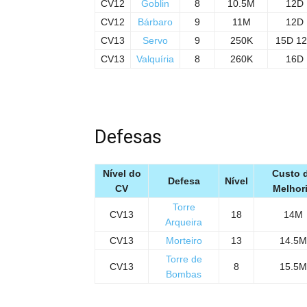
CV12
Goblin
8
10.5M
12D
CV12
Bárbaro
9
11M
12D
CV13
Servo
9
250K
15D 1
CV13
Valquíria
8
260K
16D
Defesas
Nível do
Custo 
Defesa
Nível
CV
Melhor
Torre
CV13
18
14M
Arqueira
CV13
Morteiro
13
14.5M
Torre de
CV13
8
15.5M
Bombas