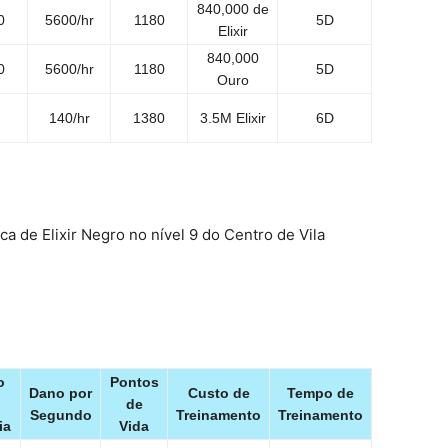
840,000 de
0
5600/hr
1180
5D
Elixir
840,000
0
5600/hr
1180
5D
Ouro
140/hr
1380
3.5M Elixir
6D
a de Elixir Negro no nível 9 do Centro de Vila
o
Pontos
Dano por
Custo de
Tempo de
de
Segundo
Treinamento
Treinamento
ia
Vida