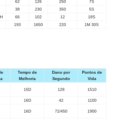
62
126
250
7S
38
230
350
5S
2H
66
102
12
18S
193
1650
220
1M 30S
de
Tempo de
Dano por
Pontos de
ia
Melhoria
Segundo
Vida
15D
128
1510
16D
42
1100
16D
72/450
1900