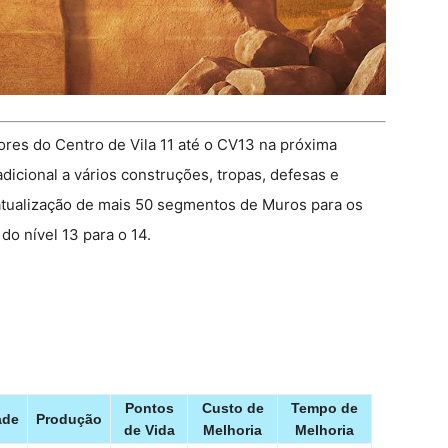
res do Centro de Vila 11 até o CV13 na próxima
dicional a vários construções, tropas, defesas e
 atualização de mais 50 segmentos de Muros para os
o nível 13 para o 14.
Pontos
Custo de
Tempo de
ade
Produção
de Vida
Melhoria
Melhoria