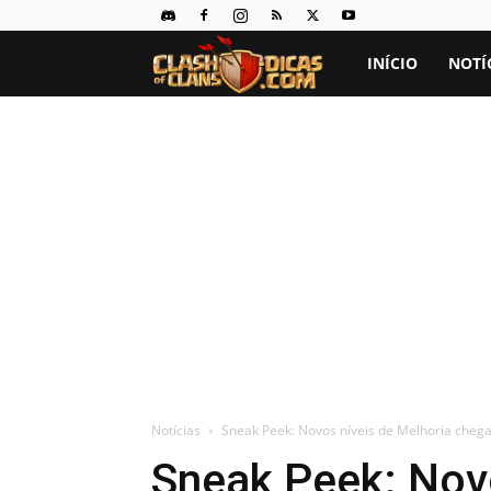
Clash
INÍCIO
NOTÍ
of
Clans
Dicas
Notícias
Sneak Peek: Novos níveis de Melhoria cheg
Sneak Peek: Nov