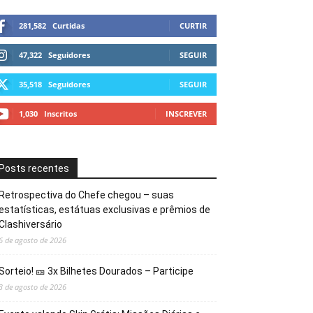
281,582
Curtidas
CURTIR
47,322
Seguidores
SEGUIR
35,518
Seguidores
SEGUIR
1,030
Inscritos
INSCREVER
Posts recentes
Retrospectiva do Chefe chegou – suas
estatísticas, estátuas exclusivas e prêmios de
Clashiversário
6 de agosto de 2026
Sorteio! 🎫 3x Bilhetes Dourados – Participe
3 de agosto de 2026