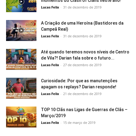
momentos do Clash of Clans neste ano!
Lucas Felix
-
31 de dezembro de 2019
A Criação de uma Heroína (Bastidores da
Campeã Real)
Lucas Felix
-
31 de dezembro de 2019
Até quando teremos novos níveis de Centro
de Vila?! Darian fala sobre o futuro...
Lucas Felix
-
27 de dezembro de 2019
Curiosidade: Por que as manutenções
apagam os replays? Darian responde!
Lucas Felix
-
21 de dezembro de 2019
TOP 10 Clãs nas Ligas de Guerras de Clãs –
Março/2019
Lucas Felix
-
15 de março de 2019