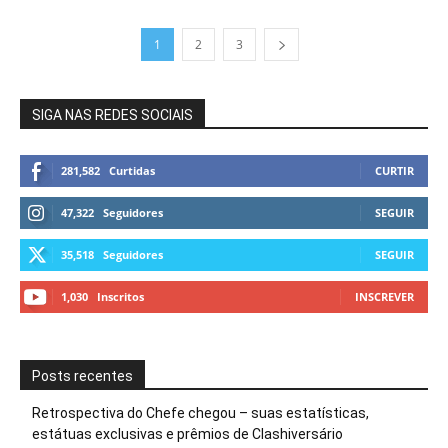
1
2
3
SIGA NAS REDES SOCIAIS
281,582
Curtidas
CURTIR
47,322
Seguidores
SEGUIR
35,518
Seguidores
SEGUIR
1,030
Inscritos
INSCREVER
Posts recentes
Retrospectiva do Chefe chegou – suas estatísticas,
estátuas exclusivas e prêmios de Clashiversário