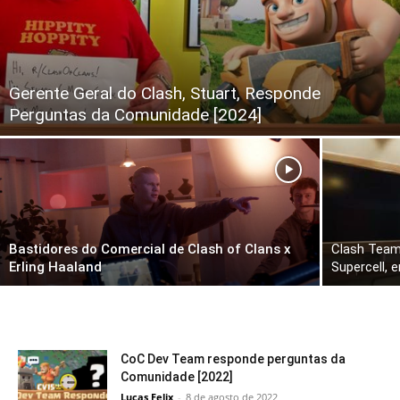
Gerente Geral do Clash, Stuart, Responde
Perguntas da Comunidade [2024]
Bastidores do Comercial de Clash of Clans x
Clash Team 
Erling Haaland
Supercell, 
CoC Dev Team responde perguntas da
Comunidade [2022]
Lucas Felix
-
8 de agosto de 2022