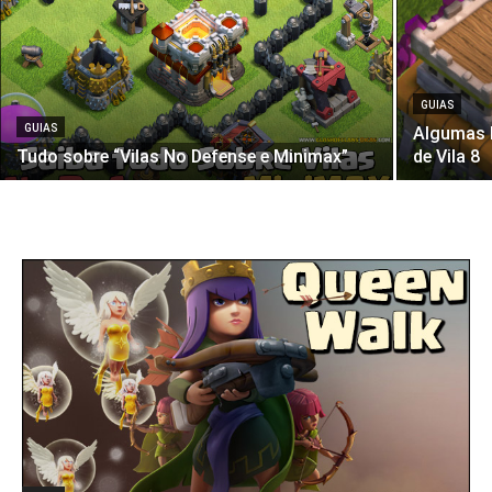
GUIAS
GUIAS
Algumas D
Tudo sobre “Vilas No Defense e Minimax”
de Vila 8