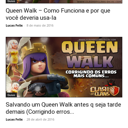
Guias
Queen Walk – Como Funciona e por que
você deveria usa-la
Lucas Felix
-
8 de maio de 2016
Guias
Salvando um Queen Walk antes q seja tarde
demais (Corrigindo erros...
Lucas Felix
-
28 de abril de 2016