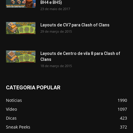
BH4 e BH5)
23 de maio de 2017
Layouts de CV7 para Clash of Clans
29 de março de 2015
Layouts de Centro de vila 8 para Clash of
Clans
18 de março de 2015
CATEGORIA POPULAR
Notícias
1990
Vídeo
1097
Dicas
423
Sneak Peeks
372