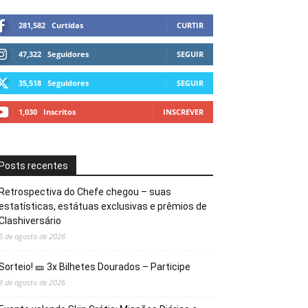
281,582
Curtidas
CURTIR
47,322
Seguidores
SEGUIR
35,518
Seguidores
SEGUIR
1,030
Inscritos
INSCREVER
Posts recentes
Retrospectiva do Chefe chegou – suas
estatísticas, estátuas exclusivas e prêmios de
Clashiversário
6 de agosto de 2026
Sorteio! 🎫 3x Bilhetes Dourados – Participe
3 de agosto de 2026