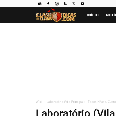
Clash
INÍCIO
NOTÍ
of
Clans
Dicas
Wiki
Laboratório (Vila Principal) – Todos Níveis, Cus
Laboratório (Vila