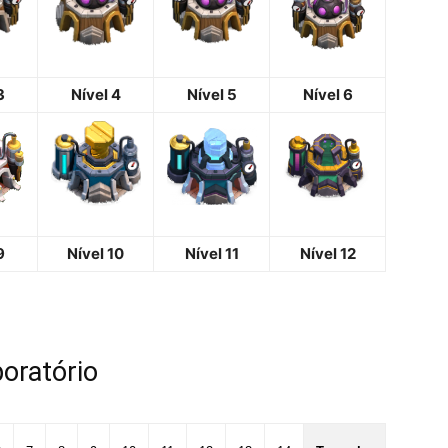
3
Nível 4
Nível 5
Nível 6
9
Nível 10
Nível 11
Nível 12
oratório