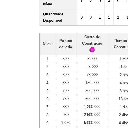
1
2
3
4
5
Nível
Quantidade
0
0
1
1
1
Disponível
Custo de
Pontos
Tempo
Construção
Nível
de vida
Constru
500
5.000
1
1 mi
2
550
25.000
1 hr
600
75.000
3
2 hrs
650
150.000
4
4 hrs
700
300.000
5
8 hrs
750
600.000
6
18 hr
830
1.200.000
7
1 dia
950
2.500.000
8
2 dia
1.070
5.000.000
9
4 dia