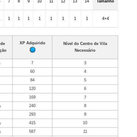
6
7
8
9
10
11
12
13
14
Tamanho
1
1
1
1
1
1
1
1
1
4×4
XP Adquirido
 de
Nível do Centro de Vila
ção
Necessário
7
3
n
60
4
84
5
120
6
169
7
240
8
s
293
9
415
10
s
587
11
s